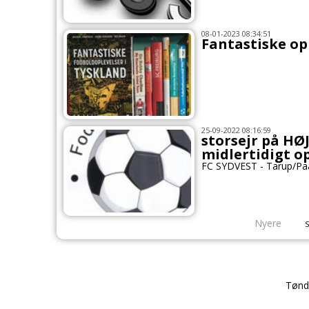
08-01-2023 08:34:51
Fantastiske op
25-09-2022 08:16:59
storsejr på HØ
midlertidigt o
FC SYDVEST - Tarup/Paa
Nyere
S
Tønd