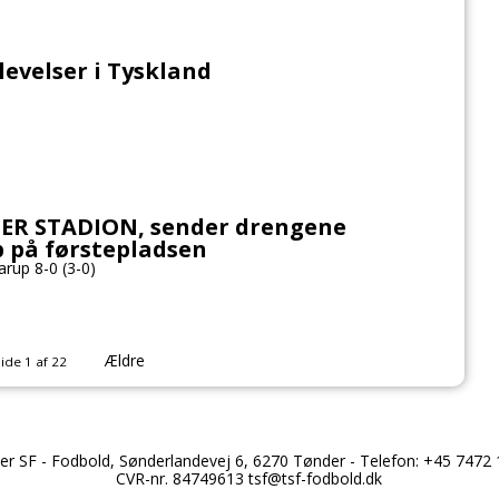
levelser i Tyskland
JER STADION, sender drengene
p på førstepladsen
rup 8-0 (3-0)
Ældre
ide 1 af 22
er SF - Fodbold, Sønderlandevej 6, 6270 Tønder - Telefon: +45 7472 
CVR-nr. 84749613
tsf@tsf-fodbold.dk