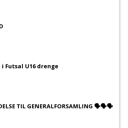
D
i Futsal U16 drenge
DELSE TIL GENERALFORSAMLING 🗣🗣🗣