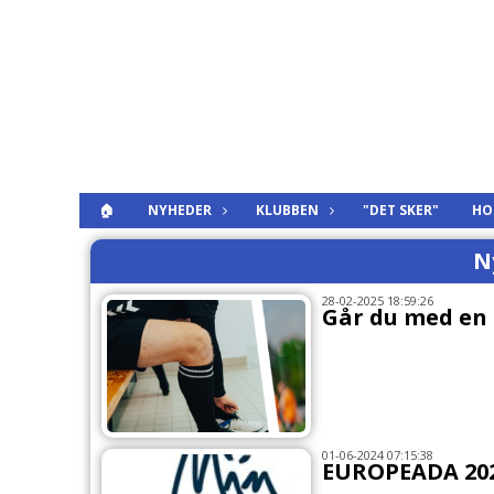
🏠
NYHEDER
KLUBBEN
"DET SKER"
HO
N
28-02-2025 18:59:26
Går du med en
01-06-2024 07:15:38
EUROPEADA 202