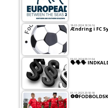
18-03-2024 18:36:16
Ændring i FC 
03-02-2024 09:31:04
🗣🗣🗣 INDKAL
01-11-2023 20:50:18
⚽⚽FODBOLDS