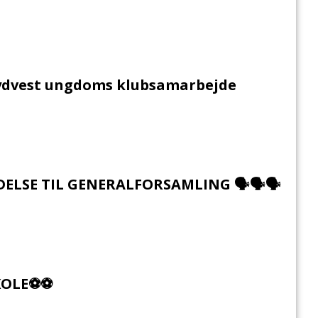
Sydvest ungdoms klubsamarbejde
DELSE TIL GENERALFORSAMLING 🗣🗣🗣
KOLE⚽⚽