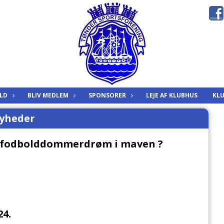
LD
BLIV MEDLEM
SPONSORER
LEJE AF KLUBHUS
KLU
yheder
 fodbolddommerdrøm i maven ?
4.