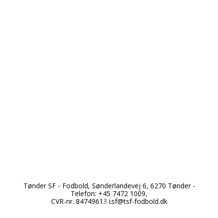
*
*
Tønder SF - Fodbold, Sønderlandevej 6, 6270 Tønder -
Telefon: +45 7472 1009,
*
CVR-nr. 84749613
tsf@tsf-fodbold.dk