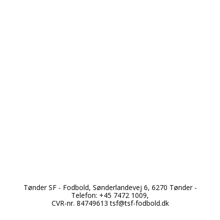
*
Tønder SF - Fodbold, Sønderlandevej 6, 6270 Tønder -
*
Telefon: +45 7472 1009,
CVR-nr. 84749613
tsf@tsf-fodbold.dk