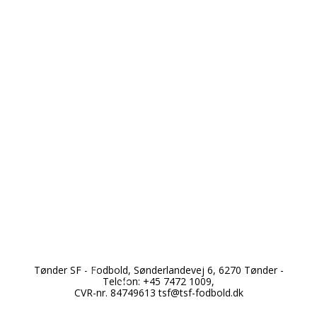
*
*
Tønder SF - Fodbold, Sønderlandevej 6, 6270 Tønder -
*
Telefon: +45 7472 1009,
*
CVR-nr. 84749613
tsf@tsf-fodbold.dk
*