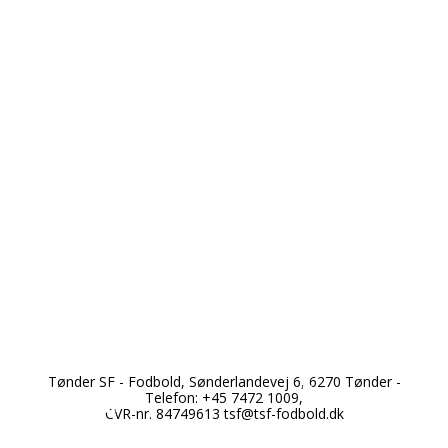
Tønder SF - Fodbold, Sønderlandevej 6, 6270 Tønder -
*
Telefon: +45 7472 1009,
*
*
CVR-nr. 84749613
tsf@tsf-fodbold.dk
*