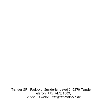
Tønder SF - Fodbold, Sønderlandevej 6, 6270 Tønder -
Telefon: +45 7472 1009,
*
CVR-nr. 84749613
tsf@tsf-fodbold.dk
*
*
*
*